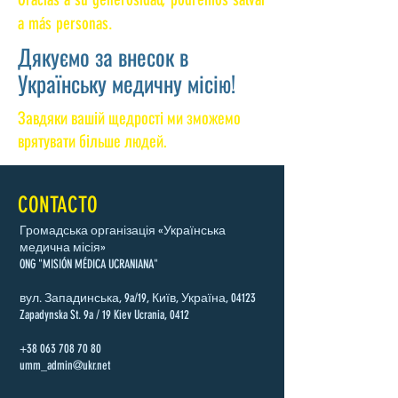
a más personas.
Дякуємо за внесок в
Українську медичну місію!
Завдяки вашій щедрості ми зможемо
врятувати більше людей.
CONTACTO
Громадська організація «Українська
медична місія»
ONG "MISIÓN MÉDICA UCRANIANA"
вул. Западинська, 9a/19, Київ, Україна, 04123
Zapadynska St. 9a / 19 Kiev Ucrania, 0412
+38 063 708 70 80
umm_admin@ukr.net