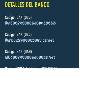
DETALLES DEL BANCO
Código IBAN (USD)
UA453052990000026004046203365
Código IBAN (USD)
UA913052990000026009016215690
Código
IBAN
(UAH)
AU333052990000026003006217693
Código SWIFT del banco
PBANUA2X
(PBANUA2XXXX)